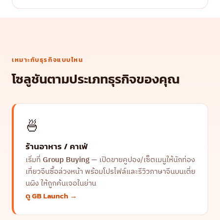
เหมาะกับธุรกิจแบบไหน
โซลูชันตามประเภทธุรกิจของคุณ
🍜
ร้านอาหาร / คาเฟ่
เริ่มที่
Group Buying
— เปิดขายคูปอง/เซ็ตเมนูให้นักท่อง
เที่ยวจีนซื้อล่วงหน้า พร้อมโปรไฟล์และรีวิวภาษาจีนบนเตี่ย
นผิง ให้ถูกค้นเจอในย่าน
ดู GB Launch →