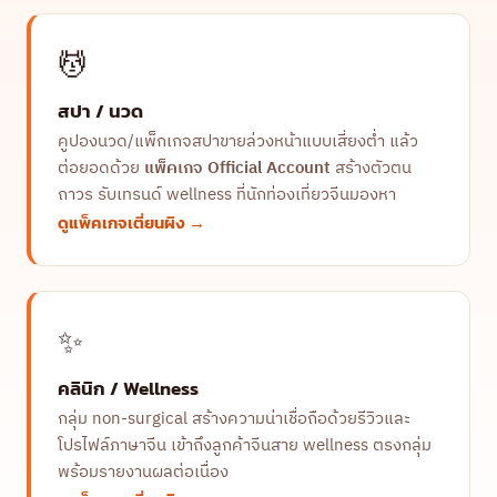
💆
สปา / นวด
คูปองนวด/แพ็กเกจสปาขายล่วงหน้าแบบเสี่ยงต่ำ แล้ว
ต่อยอดด้วย
แพ็คเกจ Official Account
สร้างตัวตน
ถาวร รับเทรนด์ wellness ที่นักท่องเที่ยวจีนมองหา
ดูแพ็คเกจเตี่ยนผิง →
✨
คลินิก / Wellness
กลุ่ม non-surgical สร้างความน่าเชื่อถือด้วยรีวิวและ
โปรไฟล์ภาษาจีน เข้าถึงลูกค้าจีนสาย wellness ตรงกลุ่ม
พร้อมรายงานผลต่อเนื่อง